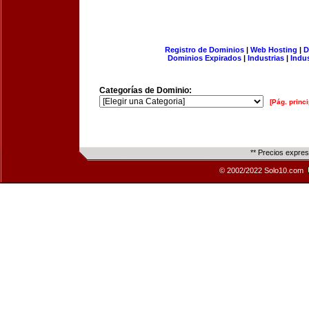
Registro de Dominios
|
Web Hosting
|
D
Dominios Expirados
|
Industrias
|
Indu
Categorías de Dominio:
[Pág. princi
** Precios expre
© 2002/2022 Solo10.com