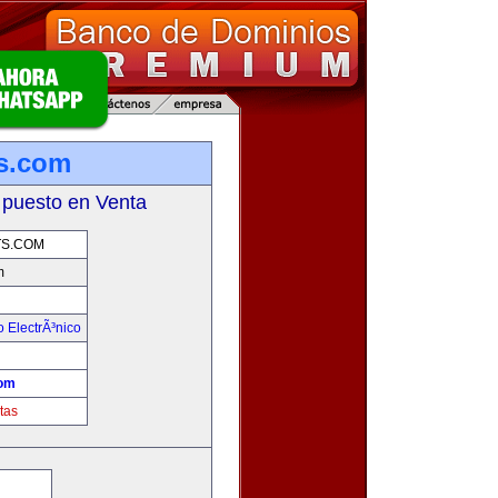
s.com
 puesto en Venta
S.COM
m
 ElectrÃ³nico
!
com
tas