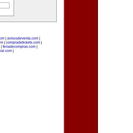
com
|
avisosdeventa.com
|
om
|
compradetickets.com
|
|
feriadecompras.com
|
anal.com
|