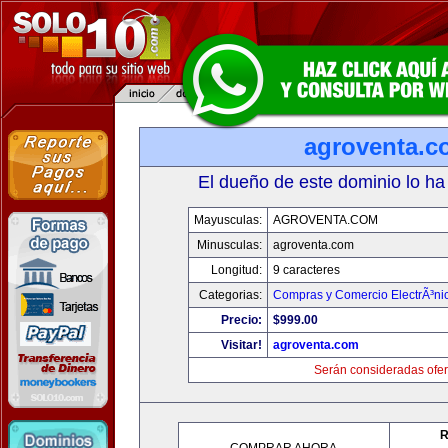
agroventa.c
El dueño de este dominio lo ha
Mayusculas:
AGROVENTA.COM
Minusculas:
agroventa.com
Longitud:
9 caracteres
Categorias:
Compras y Comercio ElectrÃ³ni
Precio:
$999.00
Visitar!
agroventa.com
Serán consideradas ofer
R