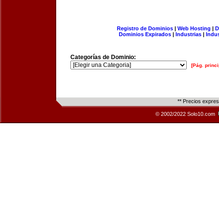
Registro de Dominios
|
Web Hosting
|
D
Dominios Expirados
|
Industrias
|
Indu
Categorías de Dominio:
[Pág. princi
** Precios expre
© 2002/2022 Solo10.com