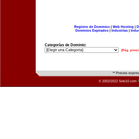
Registro de Dominios
|
Web Hosting
|
D
Dominios Expirados
|
Industrias
|
Indu
Categorías de Dominio:
[Pág. princi
** Precios expre
© 2002/2022 Solo10.com