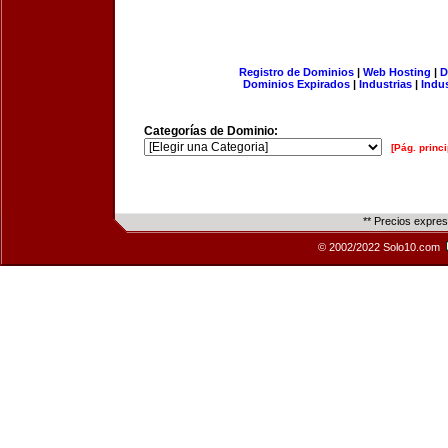
Registro de Dominios
|
Web Hosting
|
D
Dominios Expirados
|
Industrias
|
Indu
Categorías de Dominio:
[Pág. princi
** Precios expre
© 2002/2022 Solo10.com