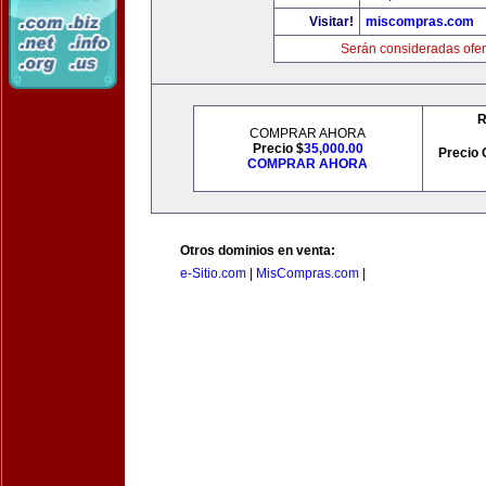
Visitar!
miscompras.com
Serán consideradas ofer
R
COMPRAR AHORA
Precio $
35,000.00
Precio 
COMPRAR AHORA
Otros dominios en venta:
e-Sitio.com
|
MisCompras.com
|