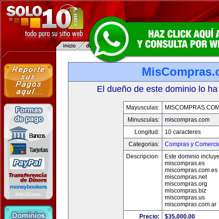
MisCompras.
El dueño de este dominio lo ha
Mayusculas:
MISCOMPRAS.CO
Minusculas:
miscompras.com
Longitud:
10 caracteres
Categorias:
Compras y Comercio
Descripcion:
Este dominio incluye
miscompras.es
miscompras.com.es
miscompras.net
miscompras.org
miscompras.biz
miscompras.us
miscompras.com.ar
Precio:
$35,000.00