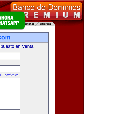
com
 puesto en Venta
M
 ElectrÃ³nico
: