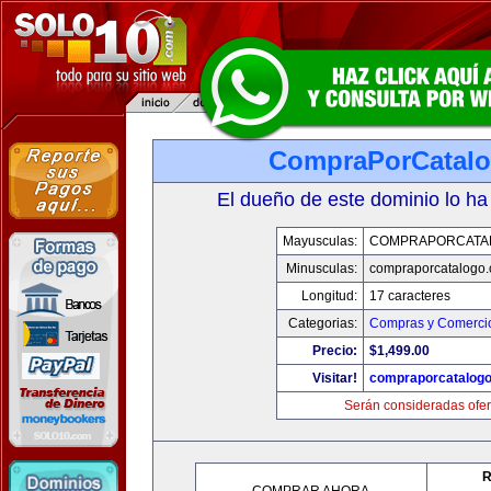
CompraPorCatal
El dueño de este dominio lo ha
Mayusculas:
COMPRAPORCATA
Minusculas:
compraporcatalogo
Longitud:
17 caracteres
Categorias:
Compras y Comercio
Precio:
$1,499.00
Visitar!
compraporcatalog
Serán consideradas ofer
R