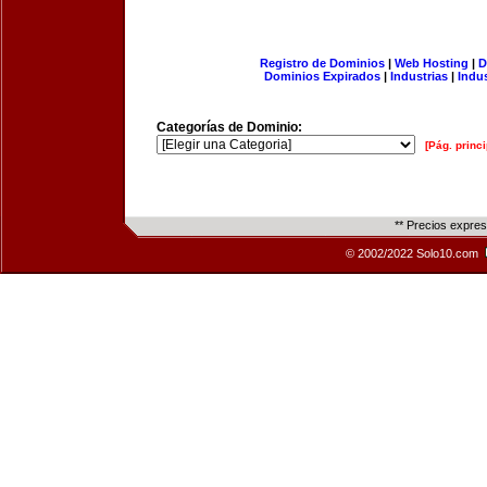
Registro de Dominios
|
Web Hosting
|
D
Dominios Expirados
|
Industrias
|
Indu
Categorías de Dominio:
[Pág. princi
** Precios expre
© 2002/2022 Solo10.com