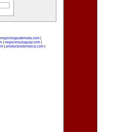
negociosguatemala.com
|
om
|
negociosuruguay.com
|
om
|
productosdemarca.com
|