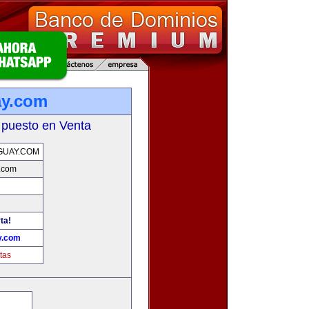
ay.com
 puesto en Venta
GUAY.COM
.com
ta!
y.com
tas