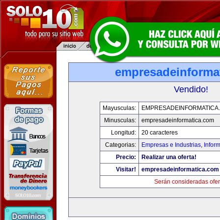
empresadeinforma
Vendido!
Mayusculas:
EMPRESADEINFORMATICA
Minusculas:
empresadeinformatica.com
Longitud:
20 caracteres
Categorias:
Empresas e Industrias
,
Infor
Precio:
Realizar una oferta!
Visitar!
empresadeinformatica.com
Serán consideradas ofer