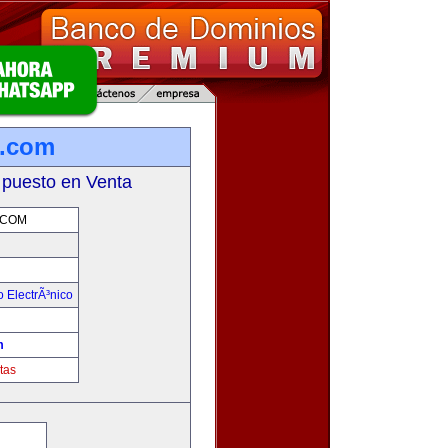
a.com
 puesto en Venta
.COM
 ElectrÃ³nico
!
m
tas