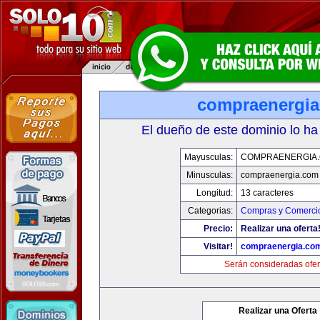
compraenergi
El dueño de este dominio lo ha
Mayusculas:
COMPRAENERGIA
Minusculas:
compraenergia.com
Longitud:
13 caracteres
Categorias:
Compras y Comercio
Precio:
Realizar una oferta
Visitar!
compraenergia.co
Serán consideradas ofer
Realizar una Oferta