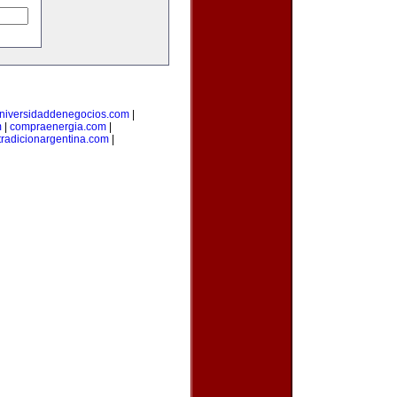
niversidaddenegocios.com
|
m
|
compraenergia.com
|
tradicionargentina.com
|