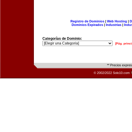
Registro de Dominios
|
Web Hosting
|
D
Dominios Expirados
|
Industrias
|
Indu
Categorías de Dominio:
[Pág. princi
** Precios expre
© 2002/2022 Solo10.com