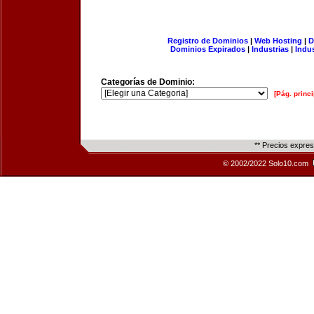
Registro de Dominios
|
Web Hosting
|
D
Dominios Expirados
|
Industrias
|
Indu
Categorías de Dominio:
[Pág. princi
** Precios expre
© 2002/2022 Solo10.com