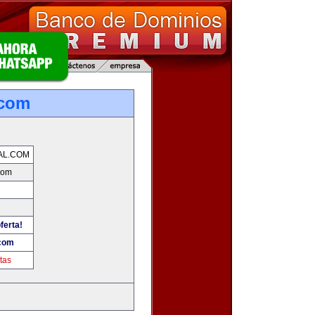
.com
AL.COM
com
ferta!
.com
tas