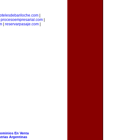
otelesdebariloche.com
|
|
procesoempresarial.com
|
om
|
reservarpasaje.com
|
ominios En Venta
strias Argentinas