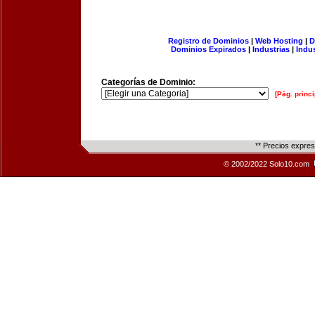
Registro de Dominios
|
Web Hosting
|
D
Dominios Expirados
|
Industrias
|
Indu
Categorías de Dominio:
[Pág. princi
** Precios expre
© 2002/2022 Solo10.com