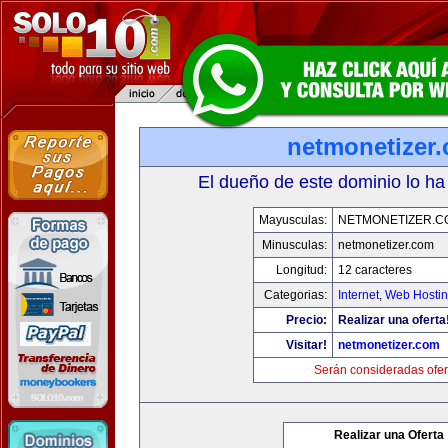
netmonetizer
El dueño de este dominio lo ha
Mayusculas:
NETMONETIZER.C
Minusculas:
netmonetizer.com
Longitud:
12 caracteres
Categorias:
Internet
,
Web Hostin
Precio:
Realizar una oferta
Visitar!
netmonetizer.com
Serán consideradas ofer
Realizar una Oferta