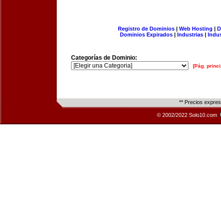
Registro de Dominios
|
Web Hosting
|
D
Dominios Expirados
|
Industrias
|
Indu
Categorías de Dominio:
[Pág. princi
** Precios expre
© 2002/2022 Solo10.com