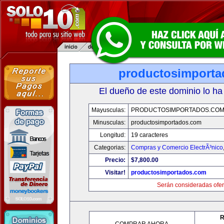
productosimport
El dueño de este dominio lo ha
Mayusculas:
PRODUCTOSIMPORTADOS.CO
Minusculas:
productosimportados.com
Longitud:
19 caracteres
Categorias:
Compras y Comercio ElectrÃ³nico
Precio:
$7,800.00
Visitar!
productosimportados.com
Serán consideradas ofer
R