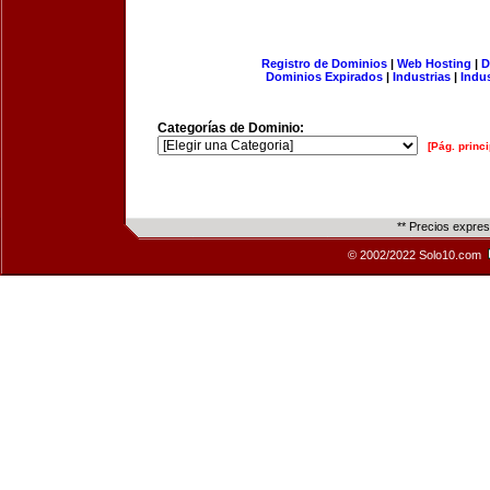
Registro de Dominios
|
Web Hosting
|
D
Dominios Expirados
|
Industrias
|
Indu
Categorías de Dominio:
[Pág. princi
** Precios expre
© 2002/2022 Solo10.com