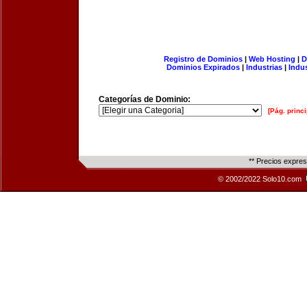
Registro de Dominios
|
Web Hosting
|
D
Dominios Expirados
|
Industrias
|
Indu
Categorías de Dominio:
[Pág. princi
** Precios expre
© 2002/2022 Solo10.com