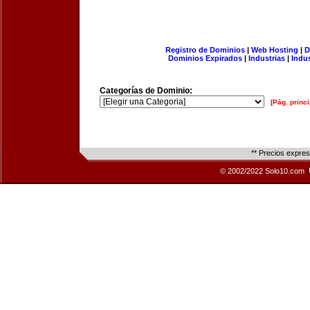
Registro de Dominios
|
Web Hosting
|
D
Dominios Expirados
|
Industrias
|
Indu
Categorías de Dominio:
[Pág. princi
** Precios expre
© 2002/2022 Solo10.com