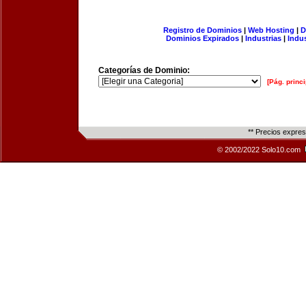
Registro de Dominios
|
Web Hosting
|
D
Dominios Expirados
|
Industrias
|
Indu
Categorías de Dominio:
[Pág. princi
** Precios expre
© 2002/2022 Solo10.com