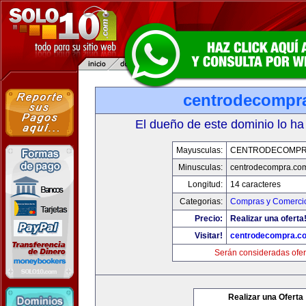
centrodecompr
El dueño de este dominio lo ha
Mayusculas:
CENTRODECOMPR
Minusculas:
centrodecompra.co
Longitud:
14 caracteres
Categorias:
Compras y Comercio
Precio:
Realizar una oferta
Visitar!
centrodecompra.c
Serán consideradas ofer
Realizar una Oferta