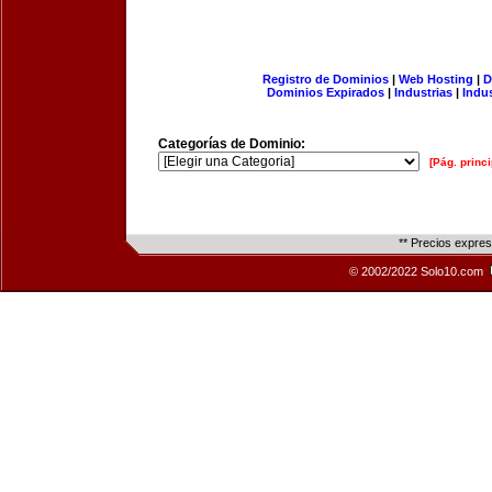
Registro de Dominios
|
Web Hosting
|
D
Dominios Expirados
|
Industrias
|
Indu
Categorías de Dominio:
[Pág. princi
** Precios expre
© 2002/2022 Solo10.com