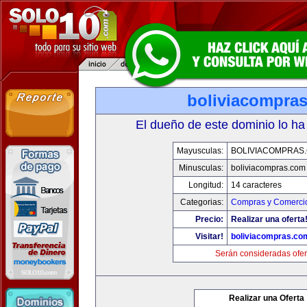
boliviacompra
El dueño de este dominio lo ha
Mayusculas:
BOLIVIACOMPRAS
Minusculas:
boliviacompras.com
Longitud:
14 caracteres
Categorias:
Compras y Comercio
Precio:
Realizar una oferta
Visitar!
boliviacompras.co
Serán consideradas ofer
Realizar una Oferta