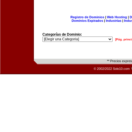
Registro de Dominios
|
Web Hosting
|
D
Dominios Expirados
|
Industrias
|
Indu
Categorías de Dominio:
[Pág. princi
** Precios expre
© 2002/2022 Solo10.com