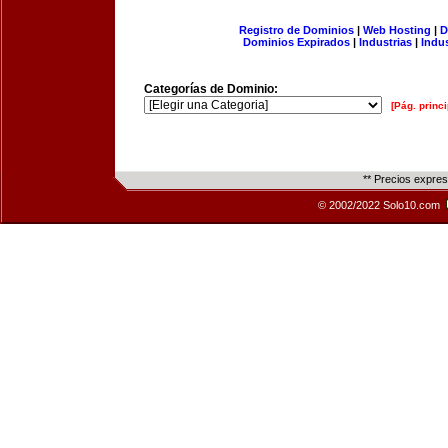
Registro de Dominios
|
Web Hosting
|
D
Dominios Expirados
|
Industrias
|
Indu
Categorías de Dominio:
[Pág. princi
** Precios expre
© 2002/2022 Solo10.com