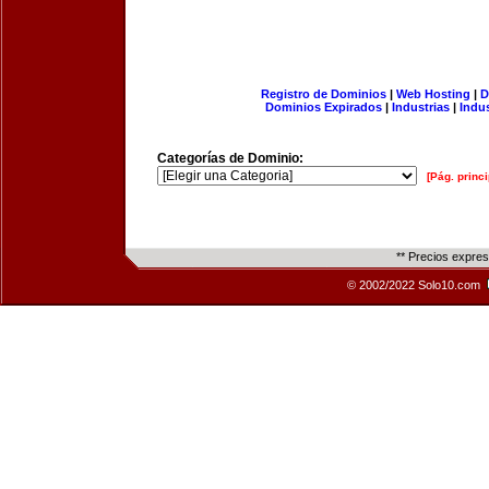
Registro de Dominios
|
Web Hosting
|
D
Dominios Expirados
|
Industrias
|
Indu
Categorías de Dominio:
[Pág. princi
** Precios expre
© 2002/2022 Solo10.com