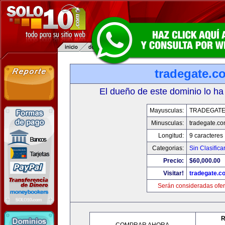
tradegate.c
El dueño de este dominio lo ha
Mayusculas:
TRADEGAT
Minusculas:
tradegate.c
Longitud:
9 caracteres
Categorias:
Sin Clasifica
Precio:
$60,000.00
Visitar!
tradegate.c
Serán consideradas ofer
R