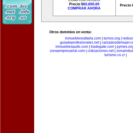
COMPRAR AHORA
Precio $
60,000.00
Precio 
COMPRAR AHORA
Otros dominios en venta:
inmueblesrafaela.com
|
turnos.org
|
redso
guiadeprofesionales.net
|
calzadosdemujer.
inmueblesquito.com
|
tradegate.com
|
pymes.or
zonaempresarial.com
|
cotizaciones.net
|
zonaindus
turismo.co.cr
|