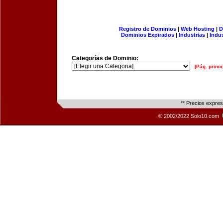
Registro de Dominios
|
Web Hosting
|
D
Dominios Expirados
|
Industrias
|
Indu
Categorías de Dominio:
[Pág. princi
** Precios expre
© 2002/2022 Solo10.com