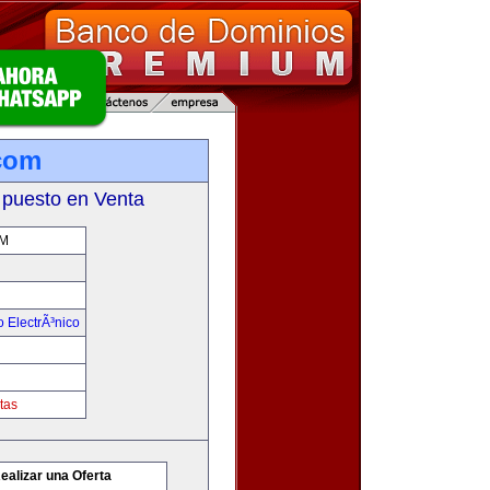
com
 puesto en Venta
M
 ElectrÃ³nico
tas
ealizar una Oferta