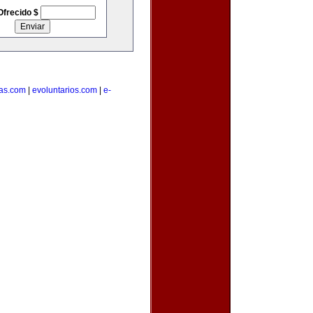
Ofrecido $
as.com
|
evoluntarios.com
|
e-