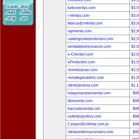
monetice.com
$3,
turboventas.com
$3,
i-Ventas.com
$3,
MarcasEnVenta.com
$3,
rapiventa.com
$2,
catalogosdeproductos.com
$2,
ventadebienesraices.com
$2,
e-Clientes.com
$2,
eProductos.com
$1,
monetizacao.com
$1,
remateganadero.com
$1,
ofertasbolivia.com
$1,
maquinariasenventa.com
$9
libreventa.com
$9
fuerzadeventas.net
$9
outletargentina.com
$9
CamposEnVenta.com.ar
$9
ofertasinternacionales.com
$9