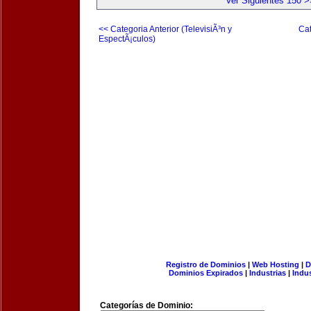
Ver Siguientes 150 >
<< Categoria Anterior (TelevisiÃ³n y
Cat
EspectÃ¡culos)
Registro de Dominios
|
Web Hosting
|
D
Dominios Expirados
|
Industrias
|
Indu
Categorías de Dominio: