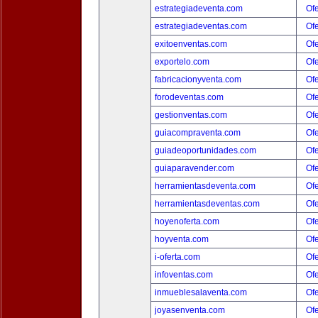
estrategiadeventa.com
Ofe
estrategiadeventas.com
Ofe
exitoenventas.com
Ofe
exportelo.com
Ofe
fabricacionyventa.com
Ofe
forodeventas.com
Ofe
gestionventas.com
Ofe
guiacompraventa.com
Ofe
guiadeoportunidades.com
Ofe
guiaparavender.com
Ofe
herramientasdeventa.com
Ofe
herramientasdeventas.com
Ofe
hoyenoferta.com
Ofe
hoyventa.com
Ofe
i-oferta.com
Ofe
infoventas.com
Ofe
inmueblesalaventa.com
Ofe
joyasenventa.com
Ofe